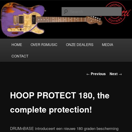
Skip
Musicians must haves!
to
Sear
primary
content
Main
HOME
OVER R3MUSIC
ONZE DEALERS
MEDIA
menu
CONTACT
Post
←
Previous
Next
→
navigation
HOOP PROTECT 180, the
complete protection!
DRUMnBASE introduceert een nieuwe 180 graden bescherming