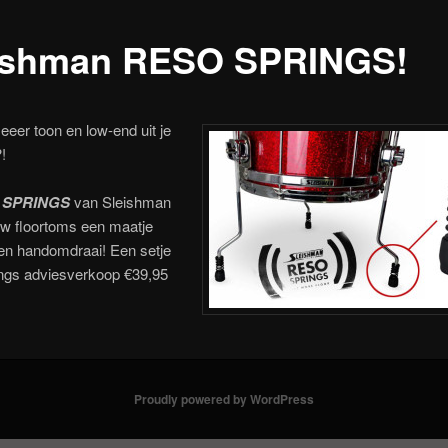
ishman RESO SPRINGS!
eeer toon en low-end
uit je
!
 SPRINGS
van Sleishman
w floortoms een maatje
een handomdraai! Een setje
ings adviesverkoop €39,95
Proudly powered by WordPress