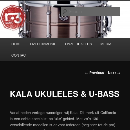
Skip
Musicians must haves!
to
Sear
primary
content
Main
HOME
OVER R3MUSIC
ONZE DEALERS
MEDIA
menu
CONTACT
Post
←
Previous
Next
→
navigation
KALA UKULELES & U-BASS
Vanaf heden vertegenwoordigen wij Kala! Dit merk uit California
is een echte specialist op ‘uke’ gebied. Met zo’n 130
verschillende modellen is er voor iedereen (beginner tot de pro)