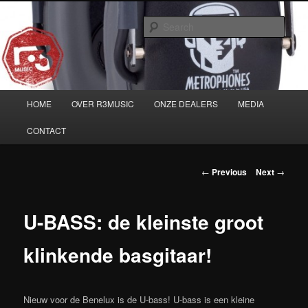
Skip
Musicians must haves!
to
Sear
primary
content
Main
HOME
OVER R3MUSIC
ONZE DEALERS
MEDIA
menu
CONTACT
Post
←
Previous
Next
→
navigation
U-BASS: de kleinste groot
klinkende basgitaar!
Nieuw voor de Benelux is de U-bass! U-bass is een kleine