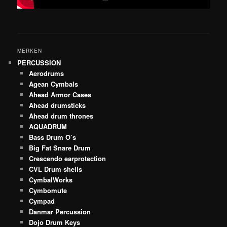
MERKEN
PERCUSSION
Aerodrums
Agean Cymbals
Ahead Armor Cases
Ahead drumsticks
Ahead drum thrones
AQUADRUM
Bass Drum O’s
Big Fat Snare Drum
Crescendo earprotection
CVL Drum shells
CymbalWorks
Cymbomute
Cympad
Danmar Percussion
Dojo Drum Keys