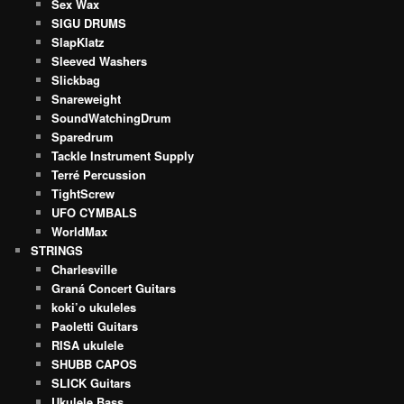
Sex Wax
SIGU DRUMS
SlapKlatz
Sleeved Washers
Slickbag
Snareweight
SoundWatchingDrum
Sparedrum
Tackle Instrument Supply
Terré Percussion
TightScrew
UFO CYMBALS
WorldMax
STRINGS
Charlesville
Graná Concert Guitars
koki’o ukuleles
Paoletti Guitars
RISA ukulele
SHUBB CAPOS
SLICK Guitars
Ukulele Bass