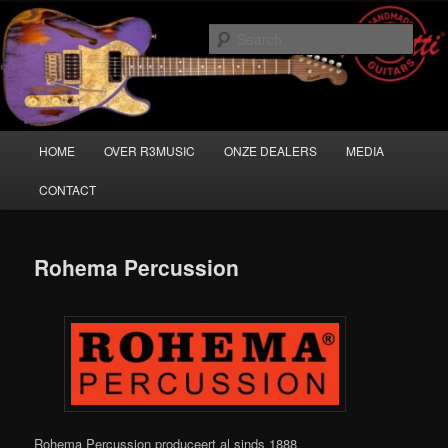
Skip
Musicians must haves!
to
Sear
primary
content
Main
HOME
OVER R3MUSIC
ONZE DEALERS
MEDIA
menu
CONTACT
Rohema Percussion
Rohema Percussion produceert al sinds 1888