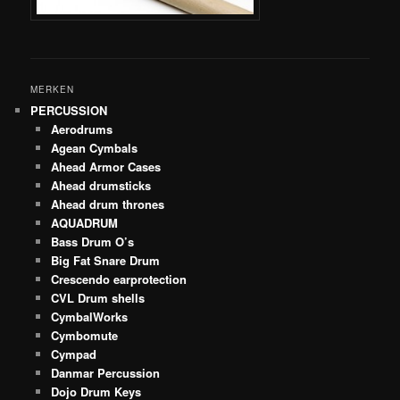
MERKEN
PERCUSSION
Aerodrums
Agean Cymbals
Ahead Armor Cases
Ahead drumsticks
Ahead drum thrones
AQUADRUM
Bass Drum O’s
Big Fat Snare Drum
Crescendo earprotection
CVL Drum shells
CymbalWorks
Cymbomute
Cympad
Danmar Percussion
Dojo Drum Keys