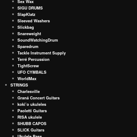
Sex Wax
SIGU DRUMS
SlapKlatz
Sleeved Washers
Slickbag
Snareweight
SoundWatchingDrum
Sparedrum
Tackle Instrument Supply
Terré Percussion
TightScrew
UFO CYMBALS
WorldMax
STRINGS
Charlesville
Graná Concert Guitars
koki’o ukuleles
Paoletti Guitars
RISA ukulele
SHUBB CAPOS
SLICK Guitars
Ukulele Bass