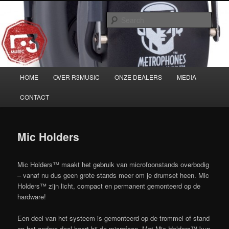
Skip
Musicians must haves!
to
Sear
primary
content
Main
HOME
OVER R3MUSIC
ONZE DEALERS
MEDIA
menu
CONTACT
Mic Holders
Mic Holders™ maakt het gebruik van microfoonstands overbodig
– vanaf nu dus geen grote stands meer om je drumset heen. Mic
Holders™ zijn licht, compact en permanent gemonteerd op de
hardware!
Een deel van het systeem is gemonteerd op de trommel of stand
en het andere deel hoort bij de microfoon. Met Mic Holders™ kun