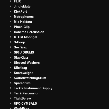
FLIX
JingleMute
KickPort
Metrophones
Mic Holders
Pinch Clip
Rohema Percussion
RTOM Moongel
S-Hoop
Sex Wax
SIGU DRUMS
SlapKlatz
Sleeved Washers
Slickbag
Snareweight
SoundWatchingDrum
Sparedrum
Tackle Instrument Supply
Terré Percussion
TightScrew
UFO CYMBALS
WorldMax